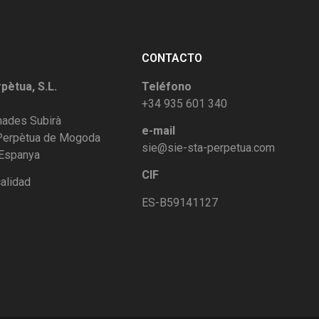
CONTACTO
rpètua, S.L.
Teléfono
+34 935 601 340
rnades Subirà
e-mail
 Perpètua de Mogoda
sie@sie-sta-perpetua.com
 Espanya
CIF
calidad
ES-B59141127