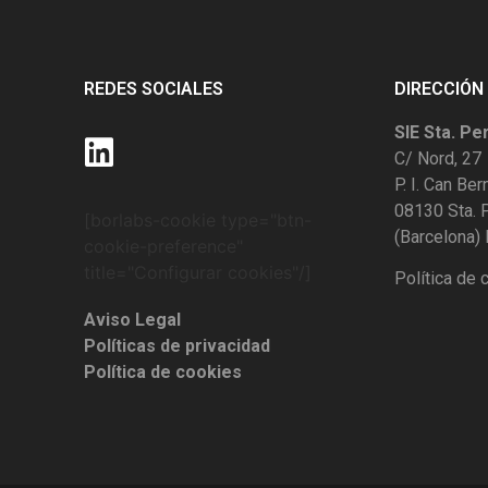
REDES SOCIALES
DIRECCIÓN
SIE Sta. Pe
C/ Nord, 27
P. I. Can Be
08130 Sta.
[borlabs-cookie type="btn-
(Barcelona)
cookie-preference"
title="Configurar cookies"/]
Política de 
Aviso Legal
Políticas de privacidad
Política de cookies