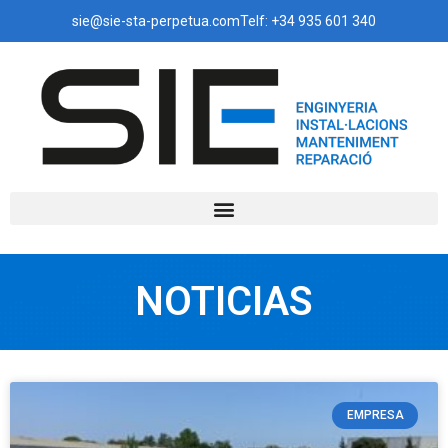
sie@sie-sta-perpetua.com
Telf: +34 935 601 340
NOTICIAS
EMPRESA