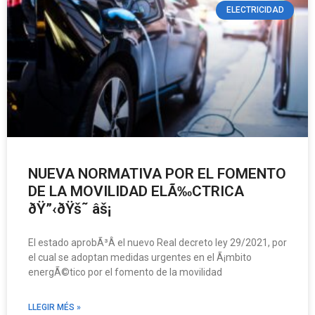
ELECTRICIDAD
NUEVA NORMATIVA POR EL FOMENTO
DE LA MOVILIDAD ELÃ‰CTRICA
ðŸ”‹ðŸš˜ âš¡
El estado aprobÃ³Â el nuevo Real decreto ley 29/2021, por
el cual se adoptan medidas urgentes en el Ã¡mbito
energÃ©tico por el fomento de la movilidad
LLEGIR MÉS »