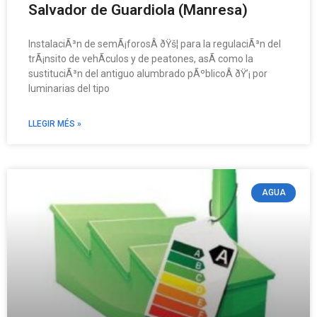
Salvador de Guardiola (Manresa)
InstalaciÃ³n de semÃ¡forosÂ ðŸš¦ para la regulaciÃ³n del
trÃ¡nsito de vehÃ­culos y de peatones, asÃ­ como la
sustituciÃ³n del antiguo alumbrado pÃºblicoÂ ðŸ’¡ por
luminarias del tipo
LLEGIR MÉS »
AGUA