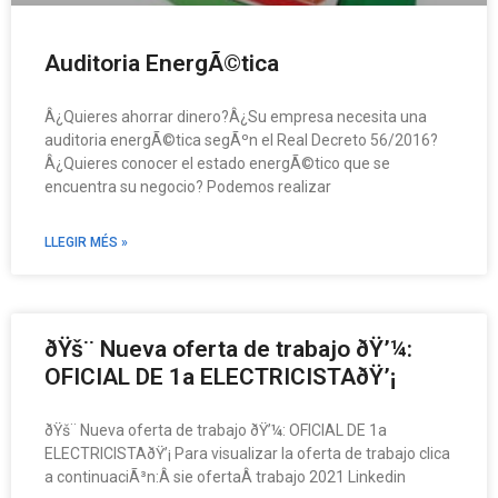
Auditoria EnergÃ©tica
Â¿Quieres ahorrar dinero?Â¿Su empresa necesita una
auditoria energÃ©tica segÃºn el Real Decreto 56/2016?
Â¿Quieres conocer el estado energÃ©tico que se
encuentra su negocio? Podemos realizar
LLEGIR MÉS »
ðŸš¨ Nueva oferta de trabajo ðŸ’¼:
OFICIAL DE 1a ELECTRICISTAðŸ’¡
ðŸš¨ Nueva oferta de trabajo ðŸ’¼: OFICIAL DE 1a
ELECTRICISTAðŸ’¡ Para visualizar la oferta de trabajo clica
a continuaciÃ³n:Â sie ofertaÂ trabajo 2021 Linkedin