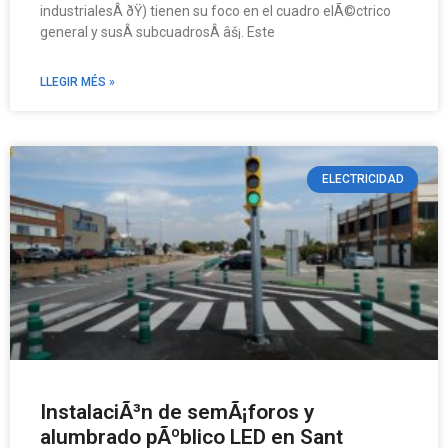
industrialesÂ ðŸ­) tienen su foco en el cuadro elÃ©ctrico
general y susÂ subcuadrosÂ âš¡. Este
LLEGIR MÉS »
ELECTRICIDAD
InstalaciÃ³n de semÃ¡foros y
alumbrado pÃºblico LED en Sant