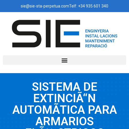
sie@sie-sta-perpetua.com
Telf: +34 935 601 340
SISTEMA DE
EXTINCIÃ“N
AUTOMÃTICA PARA
ARMARIOS