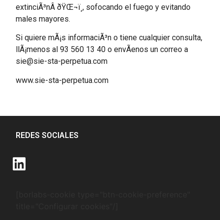
extinciÃ³nÂ ðŸŒ¬ï¸, sofocando el fuego y evitando
males mayores.
Si quiere mÃ¡s informaciÃ³n o tiene cualquier consulta,
llÃ¡menos al 93 560 13 40 o envÃ­enos un correo a
sie@sie-sta-perpetua.com
www.sie-sta-perpetua.com
REDES SOCIALES
[borlabs-cookie type="btn-cookie-preference"
title="Configurar cookies"/]