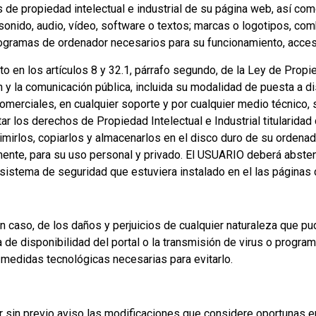
os de propiedad intelectual e industrial de su página web, así c
 sonido, audio, vídeo, software o textos; marcas o logotipos, co
ogramas de ordenador necesarios para su funcionamiento, acceso 
o en los artículos 8 y 32.1, párrafo segundo, de la Ley de Propi
 y la comunicación pública, incluida su modalidad de puesta a dis
merciales, en cualquier soporte y por cualquier medio técnico, s
 los derechos de Propiedad Intelectual e Industrial titularidad d
imirlos, copiarlos y almacenarlos en el disco duro de su ordenad
ente, para su uso personal y privado. El USUARIO deberá abstene
 sistema de seguridad que estuviera instalado en el las páginas d
n caso, de los daños y perjuicios de cualquier naturaleza que pudi
a de disponibilidad del portal o la transmisión de virus o progr
 medidas tecnológicas necesarias para evitarlo.
ar sin previo aviso las modificaciones que considere oportunas e