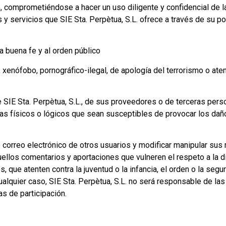
, comprometiéndose a hacer un uso diligente y confidencial de
servicios que SIE Sta. Perpètua, S.L. ofrece a través de su por
a la buena fe y al orden público
, xenófobo, pornográfico-ilegal, de apología del terrorismo o aten
e SIE Sta. Perpètua, S.L., de sus proveedores o de terceras person
emas físicos o lógicos que sean susceptibles de provocar los da
 de correo electrónico de otros usuarios y modificar manipular sus
quellos comentarios y aportaciones que vulneren el respeto a la d
, que atenten contra la juventud o la infancia, el orden o la segu
cualquier caso, SIE Sta. Perpètua, S.L. no será responsable de las
as de participación.