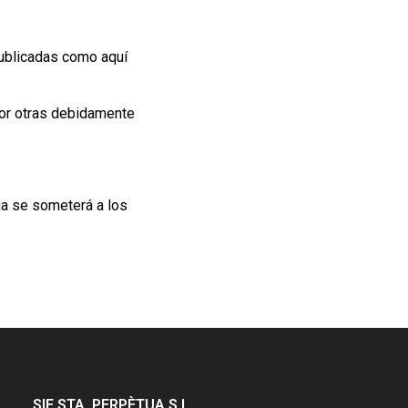
publicadas como aquí
por otras debidamente
sia se someterá a los
SIE STA. PERPÈTUA S.L.