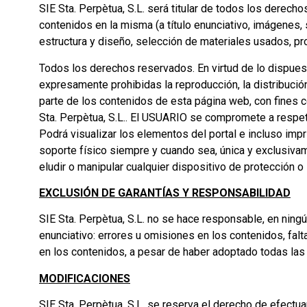
SIE Sta. Perpètua, S.L. será titular de todos los derech
contenidos en la misma (a título enunciativo, imágenes,
estructura y diseño, selección de materiales usados, pr
Todos los derechos reservados. En virtud de lo dispuest
expresamente prohibidas la reproducción, la distribución
parte de los contenidos de esta página web, con fines co
Sta. Perpètua, S.L.. El USUARIO se compromete a respetar
Podrá visualizar los elementos del portal e incluso impr
soporte físico siempre y cuando sea, única y exclusivam
eludir o manipular cualquier dispositivo de protección o
EXCLUSIÓN DE GARANTÍAS Y RESPONSABILIDAD
SIE Sta. Perpètua, S.L. no se hace responsable, en ningú
enunciativo: errores u omisiones en los contenidos, falt
en los contenidos, a pesar de haber adoptado todas las
MODIFICACIONES
SIE Sta. Perpètua, S.L. se reserva el derecho de efectu