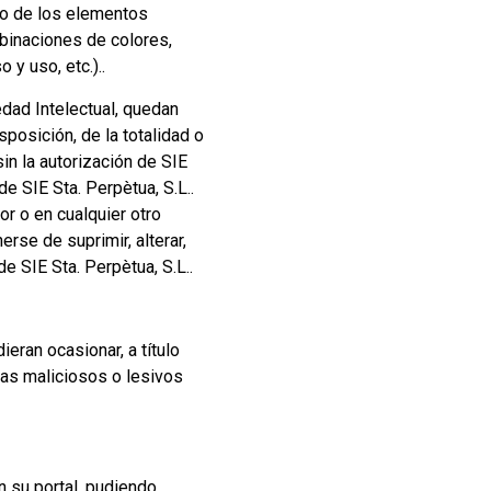
omo de los elementos
mbinaciones de colores,
y uso, etc.)..
edad Intelectual, quedan
posición, de la totalidad o
in la autorización de SIE
e SIE Sta. Perpètua, S.L..
or o en cualquier otro
rse de suprimir, alterar,
e SIE Sta. Perpètua, S.L..
eran ocasionar, a título
amas maliciosos o lesivos
n su portal, pudiendo