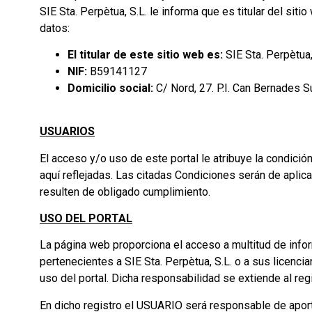
SIE Sta. Perpètua, S.L. le informa que es titular del siti
datos:
El titular de este sitio web es:
SIE Sta. Perpètua,
NIF:
B59141127
Domicilio social:
C/ Nord, 27. P.I. Can Bernades 
USUARIOS
El acceso y/o uso de este portal le atribuye la condic
aquí reflejadas. Las citadas Condiciones serán de apli
resulten de obligado cumplimiento.
USO DEL PORTAL
La página web proporciona el acceso a multitud de infor
pertenecientes a SIE Sta. Perpètua, S.L. o a sus licen
uso del portal. Dicha responsabilidad se extiende al re
En dicho registro el USUARIO será responsable de aport