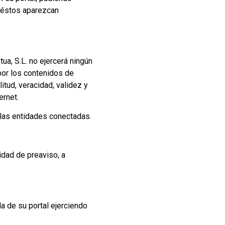
e éstos aparezcan
ua, S.L. no ejercerá ningún
 por los contenidos de
litud, veracidad, validez y
ernet.
n las entidades conectadas.
idad de preaviso, a
da de su portal ejerciendo