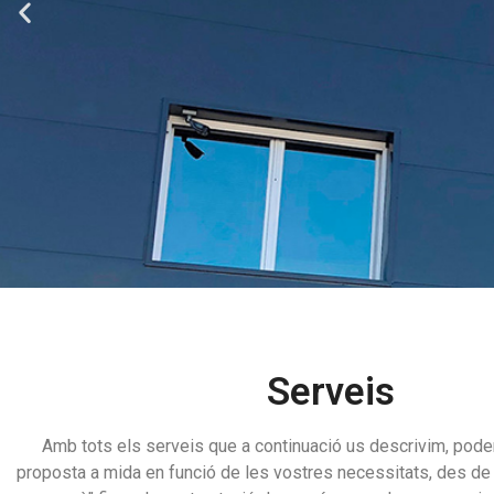
Serveis
Amb tots els serveis que a continuació us descrivim, pode
proposta a mida en funció de les vostres necessitats, des de l