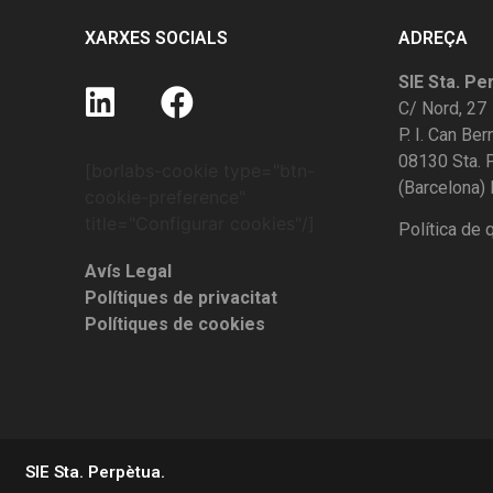
XARXES SOCIALS
ADREÇA
SIE Sta. Pe
C/ Nord, 27
P. I. Can Be
08130 Sta.
[borlabs-cookie type="btn-
(Barcelona)
cookie-preference"
title="Configurar cookies"/]
Política de q
Avís Legal
Polítiques de privacitat
Polítiques de cookies
SIE Sta. Perpètua.