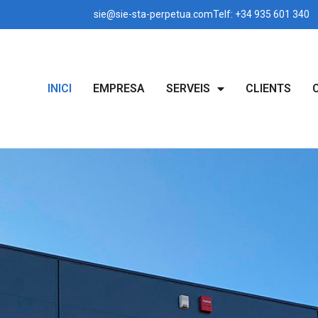
sie@sie-sta-perpetua.com
Telf: +34 935 601 340
INICI
EMPRESA
SERVEIS
CLIENTS