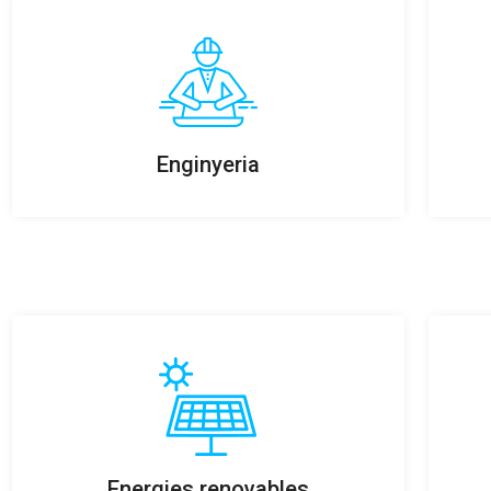
Enginyeria
Energies renovables