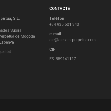
CONTACTE
rpètua, S.L.
Telèfon
+34 935 601 340
rnades Subirà
e-mail
 Perpètua de Mogoda
sie@sie-sta-perpetua.com
 Espanya
CIF
ualitat
ES-B59141127