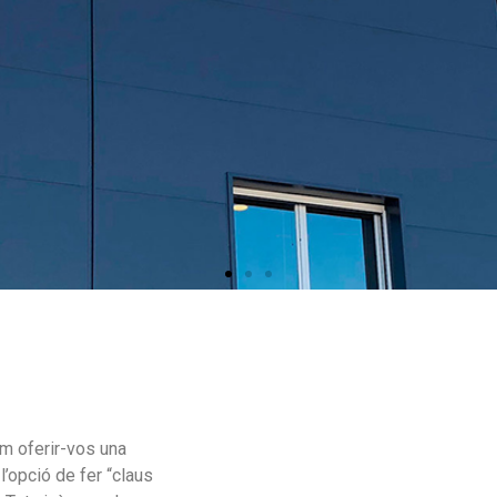
m oferir-vos una
’opció de fer “claus