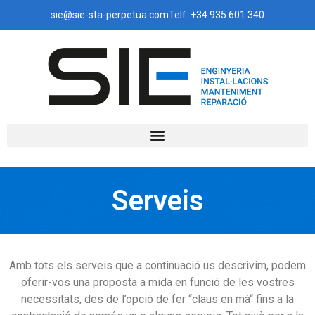
sie@sie-sta-perpetua.com
Telf: +34 935 601 340
Serveis
Amb tots els serveis que a continuació us descrivim, podem
oferir-vos una proposta a mida en funció de les vostres
necessitats, des de l’opció de fer “claus en mà“ fins a la