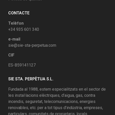
CONTACTE
Telèfon
+34 935 601 340
e-mail
sie@sie-sta-perpetua.com
CIF
ES-B59141127
SIE STA. PERPÈTUA S.L.
Fundada al 1988, estem especialitzats en el sector de
les instal·lacions elèctriques, d’aigua, gas, contra
incendis, seguretat, telecomunicacions, energies
renovables, etc. per a tot tipus d’indústria, empreses,
particulars, comunitats de propietaris, locals