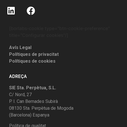
[borlabs-cookie type="btn-cookie-preference"
title="Configurar cookies"/]
Avís Legal
Polítiques de privacitat
Polítiques de cookies
ADREÇA
SIE Sta. Perpètua, S.L.
C/ Nord, 27
P. I. Can Bernades Subirà
08130 Sta. Perpètua de Mogoda
(Barcelona) Espanya
Política de qualitat