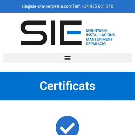
sie@sie-sta-perpetua.com
Telf: +34 935 601 340
Certificats