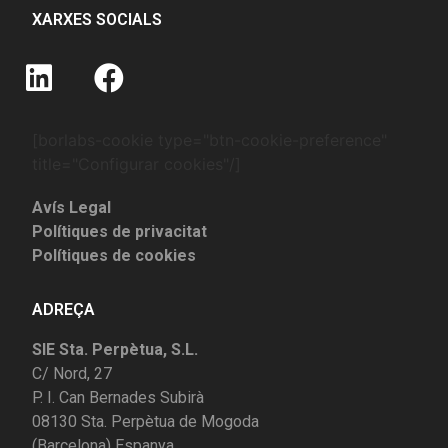
XARXES SOCIALS
[borlabs-cookie type="btn-cookie-preference"
title="Configurar cookies"/]
Avís Legal
Polítiques de privacitat
Polítiques de cookies
ADREÇA
SIE Sta. Perpètua, S.L.
C/ Nord, 27
P. I. Can Bernades Subirà
08130 Sta. Perpètua de Mogoda
(Barcelona) Espanya