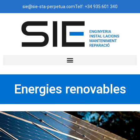
sie@sie-sta-perpetua.com
Telf: +34 935 601 340
Energies renovables