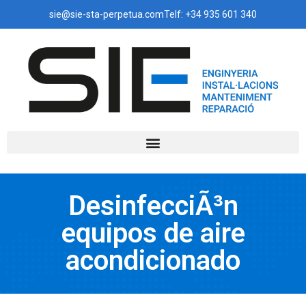
sie@sie-sta-perpetua.com
Telf: +34 935 601 340
DesinfecciÃ³n
equipos de aire
acondicionado