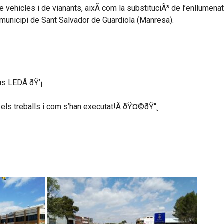
e vehicles i de vianants, aixÃ­ com la substituciÃ³ de l’enllumenat
al municipi de Sant Salvador de Guardiola (Manresa).
pus LEDÂ ðŸ’¡
 els treballs i com s’han executat!Â ðŸ¤©ðŸ“¸