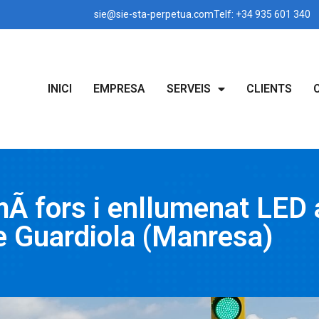
sie@sie-sta-perpetua.com
Telf: +34 935 601 340
INICI
EMPRESA
SERVEIS
CLIENTS
mÃ fors i enllumenat LED 
e Guardiola (Manresa)