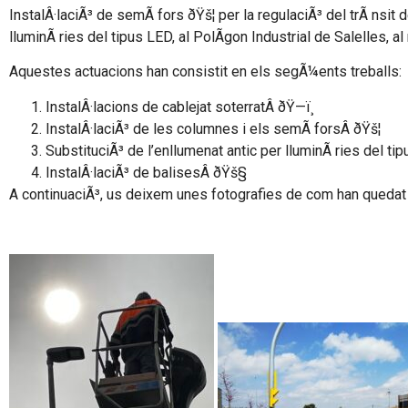
InstalÂ·laciÃ³ de semÃ fors ðŸš¦ per la regulaciÃ³ del trÃ nsit d
lluminÃ ries del tipus LED, al PolÃ­gon Industrial de Salelles, 
Aquestes actuacions han consistit en els segÃ¼ents treballs:
InstalÂ·lacions de cablejat soterratÂ ðŸ—ï¸
InstalÂ·laciÃ³ de les columnes i els semÃ forsÂ ðŸš¦
SubstituciÃ³ de l’enllumenat antic per lluminÃ ries del ti
InstalÂ·laciÃ³ de balisesÂ ðŸš§
A continuaciÃ³, us deixem unes fotografies de com han quedat