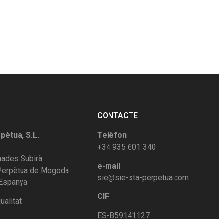
CONTACTE
rpètua, S.L.
Telèfon
+34 935 601 340
rnades Subirà
e-mail
 Perpètua de Mogoda
sie@sie-sta-perpetua.com
 Espanya
CIF
ualitat
ES-B59141127