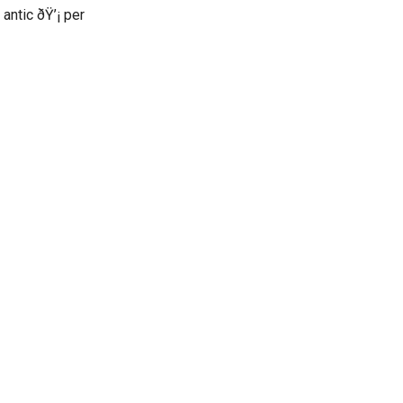
 antic ðŸ’¡ per