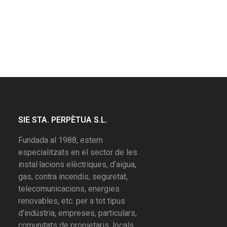
SIE STA. PERPÈTUA S.L.
Fundada al 1988, estem
especialitzats en el sector de les
instal·lacions elèctriques, d’aigua,
gas, contra incendis, seguretat,
telecomunicacions, energies
renovables, etc. per a tot tipus
d’indústria, empreses, particulars,
comunitats de propietaris, locals