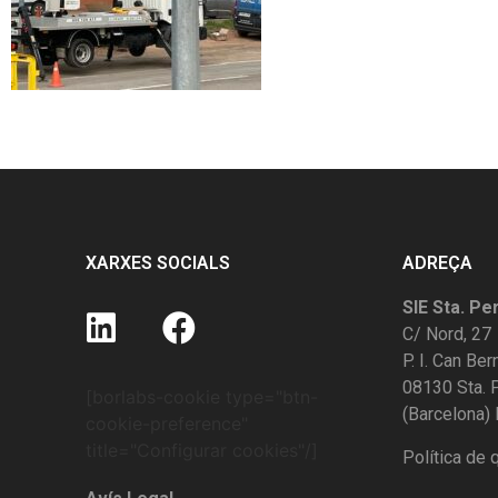
XARXES SOCIALS
ADREÇA
SIE Sta. Pe
C/ Nord, 27
P. I. Can Be
08130 Sta.
[borlabs-cookie type="btn-
(Barcelona)
cookie-preference"
title="Configurar cookies"/]
Política de q