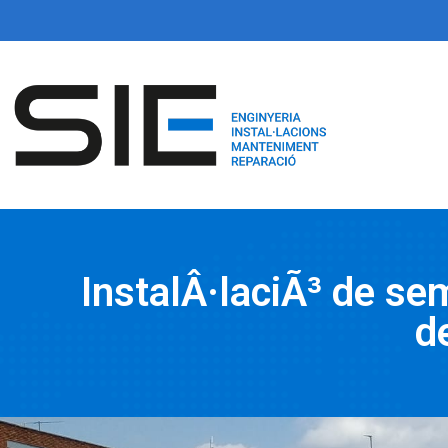
InstalÂ·laciÃ³ de se
d