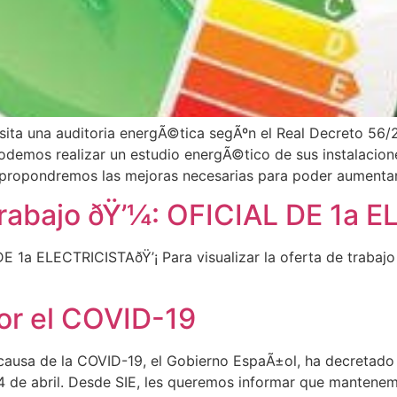
ita una auditoria energÃ©tica segÃºn el Real Decreto 56/
demos realizar un estudio energÃ©tico de sus instalacione
propondremos las mejoras necesarias para poder aumentar l
trabajo ðŸ’¼: OFICIAL DE 1a 
 1a ELECTRICISTAðŸ’¡ Para visualizar la oferta de trabajo 
por el COVID-19
ausa de la COVID-19, el Gobierno EspaÃ±ol, ha decretado el
14 de abril. Desde SIE, les queremos informar que mantenem