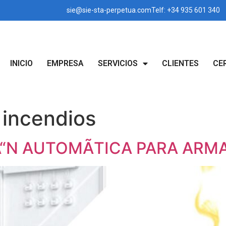
sie@sie-sta-perpetua.com
Telf: +34 935 601 340
INICIO
EMPRESA
SERVICIOS
CLIENTES
CE
 incendios
Ã“N AUTOMÃTICA PARA AR