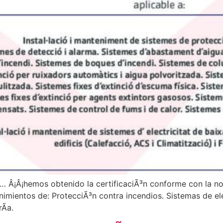
 Â¡Â¡hemos obtenido la certificaciÃ³n conforme con la n
enimientos de: ProtecciÃ³n contra incendios. Sistemas de el
rÃ­a.