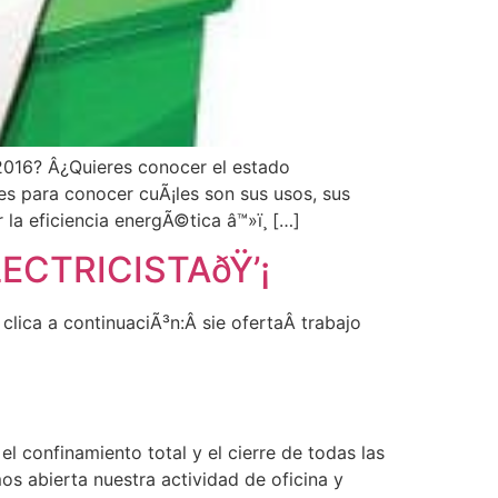
2016? Â¿Quieres conocer el estado
s para conocer cuÃ¡les son sus usos, sus
a eficiencia energÃ©tica â™»ï¸ […]
ELECTRICISTAðŸ’¡
clica a continuaciÃ³n:Â sie ofertaÂ trabajo
 confinamiento total y el cierre de todas las
os abierta nuestra actividad de oficina y