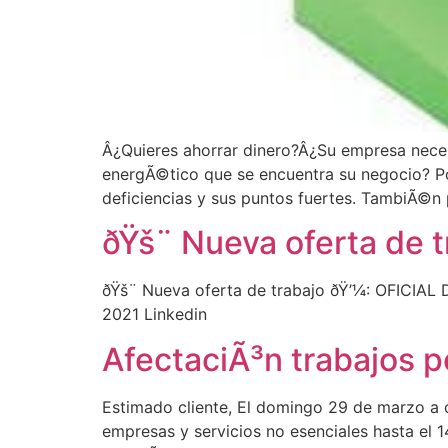
Â¿Quieres ahorrar dinero?Â¿Su empresa neces
energÃ©tico que se encuentra su negocio? Po
deficiencias y sus puntos fuertes. TambiÃ©n 
ðŸš¨ Nueva oferta de 
ðŸš¨ Nueva oferta de trabajo ðŸ’¼: OFICIAL DE
2021 Linkedin
AfectaciÃ³n trabajos 
Estimado cliente, El domingo 29 de marzo a c
empresas y servicios no esenciales hasta el 