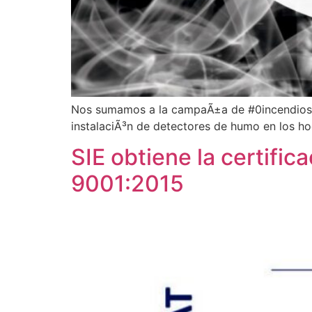
Nos sumamos a la campaÃ±a de #0incendios r
instalaciÃ³n de detectores de humo en los
SIE obtiene la certifi
9001:2015