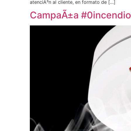
atenciÃ³n al cliente, en formato de […]
CampaÃ±a #0incendio