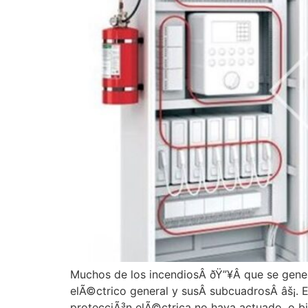
Muchos de los incendiosÂ ðŸ”¥Â que se generan
elÃ©ctrico general y susÂ subcuadrosÂ âš¡. E
protecciÃ³n elÃ©ctrica no haya actuado, o bi