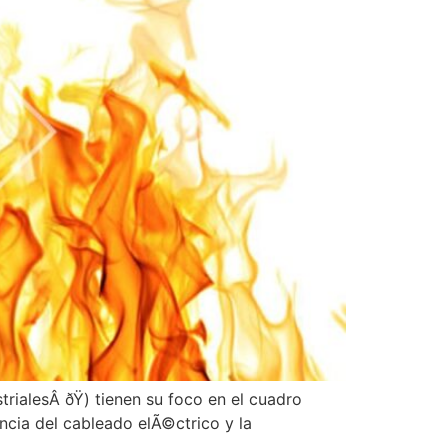
ialesÂ ðŸ­) tienen su foco en el cuadro
ncia del cableado elÃ©ctrico y la